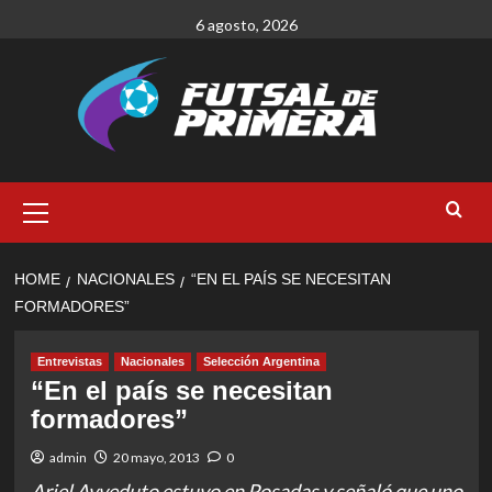
Skip
6 agosto, 2026
to
content
Primary
Menu
HOME
NACIONALES
“EN EL PAÍS SE NECESITAN
FORMADORES”
Entrevistas
Nacionales
Selección Argentina
“En el país se necesitan
formadores”
admin
20 mayo, 2013
0
Ariel Avveduto estuvo en Posadas y señaló que uno