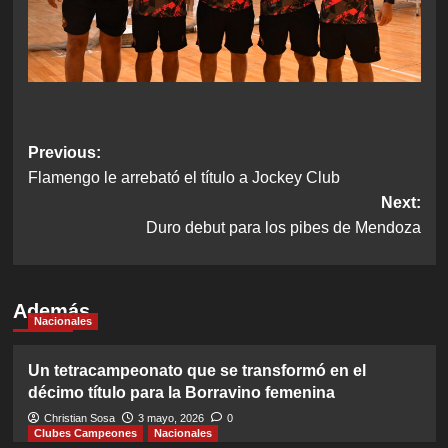
Post
Previous:
Flamengo le arrebató el título a Jockey Club
navigation
Next:
Duro debut para los pibes de Mendoza
Además
Nacionales
Un tetracampeonato que se transformó en el
décimo título para la Borravino femenina
Christian Sosa
3 mayo, 2026
0
Clubes Campeones
Nacionales