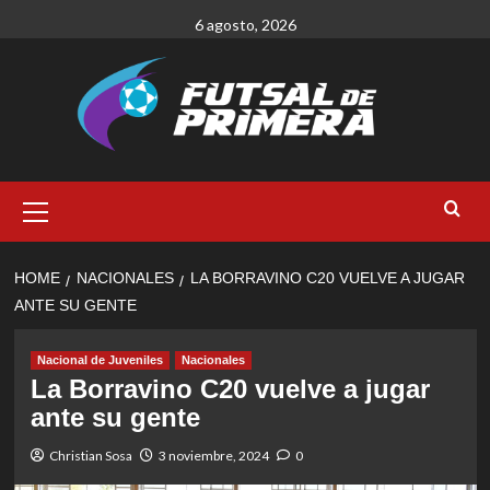
Skip
6 agosto, 2026
to
content
Primary
Menu
HOME
NACIONALES
LA BORRAVINO C20 VUELVE A JUGAR
ANTE SU GENTE
Nacional de Juveniles
Nacionales
La Borravino C20 vuelve a jugar
ante su gente
Christian Sosa
3 noviembre, 2024
0