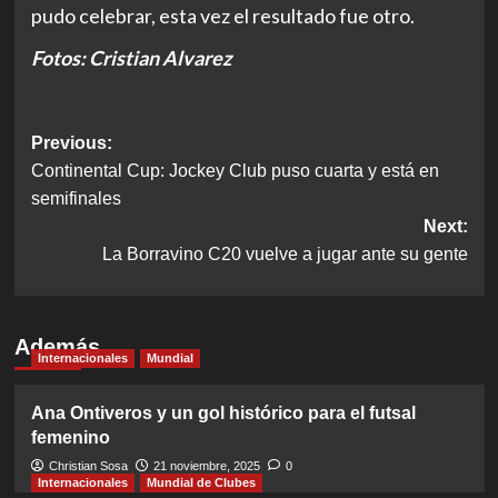
pudo celebrar, esta vez el resultado fue otro.
Fotos: Cristian Alvarez
Post
Previous:
Continental Cup: Jockey Club puso cuarta y está en
navigation
semifinales
Next:
La Borravino C20 vuelve a jugar ante su gente
Además
Internacionales
Mundial
Ana Ontiveros y un gol histórico para el futsal
femenino
Christian Sosa
21 noviembre, 2025
0
Internacionales
Mundial de Clubes