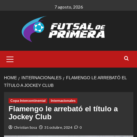
Skip
7 agosto, 2026
to
content
Primary
Menu
HOME
INTERNACIONALES
FLAMENGO LE ARREBATÓ EL
TÍTULO A JOCKEY CLUB
Copa Intercontinental
Internacionales
Flamengo le arrebató el título a
Jockey Club
Christian Sosa
31 octubre, 2024
0