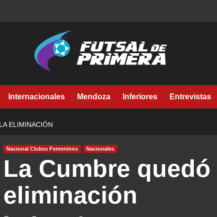
Internacionales
Mendoza
Inferiores
Entrevistas
LA ELIMINACIÓN
Nacional Clubes Femeninos
Nacionales
La Cumbre quedó 
eliminación