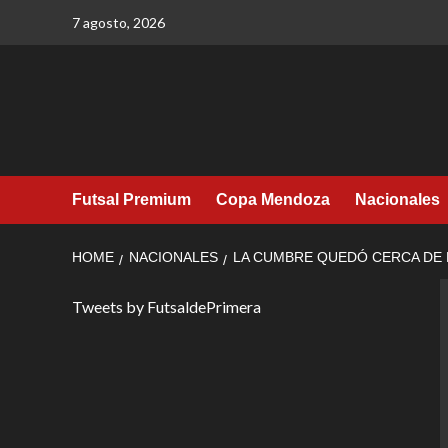
Skip
7 agosto, 2026
to
content
Futsal Premium
Copa Mendoza
Nacionales
HOME
NACIONALES
LA CUMBRE QUEDÓ CERCA DE 
Tweets by FutsaldePrimera