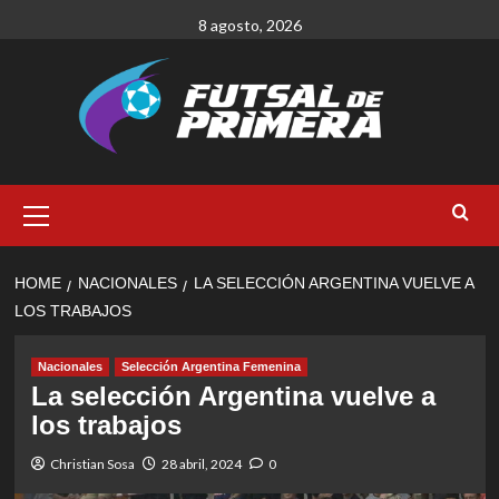
Skip
8 agosto, 2026
to
content
Primary
Menu
HOME
NACIONALES
LA SELECCIÓN ARGENTINA VUELVE A
LOS TRABAJOS
Nacionales
Selección Argentina Femenina
La selección Argentina vuelve a
los trabajos
Christian Sosa
28 abril, 2024
0