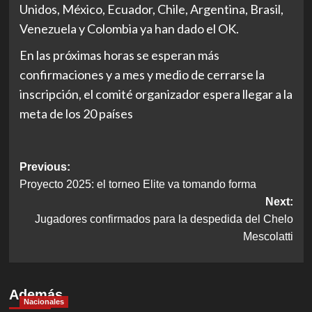
Unidos, México, Ecuador, Chile, Argentina, Brasil,
Venezuela y Colombia ya han dado el OK.
En las próximas horas se esperan más
confirmaciones y a mes y medio de cerrarse la
inscripción, el comité organizador espera llegar a la
meta de los 20 países
Post
Previous:
Proyecto 2025: el torneo Elite va tomando forma
navigation
Next:
Jugadores confirmados para la despedida del Chelo
Mescolatti
Además
Nacionales