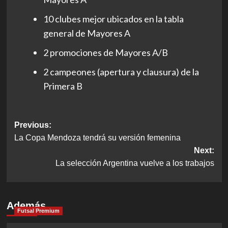
10 clubes mejor ubicados en la tabla
general de Mayores A
2 promociones de Mayores A/B
2 campeones (apertura y clausura) de la
Primera B
Post
Previous:
La Copa Mendoza tendrá su versión femenina
navigation
Next:
La selección Argentina vuelve a los trabajos
Además
Futsal Premium