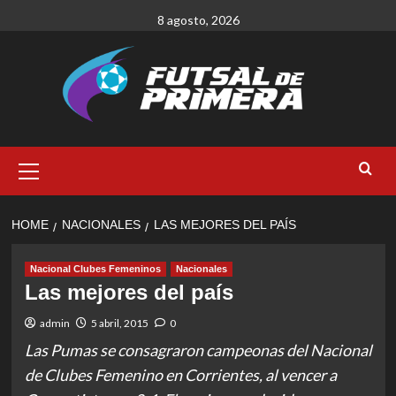
Skip
8 agosto, 2026
to
content
Primary
Menu
HOME
NACIONALES
LAS MEJORES DEL PAÍS
Nacional Clubes Femeninos
Nacionales
Las mejores del país
admin
5 abril, 2015
0
Las Pumas se consagraron campeonas del Nacional
de Clubes Femenino en Corrientes, al vencer a