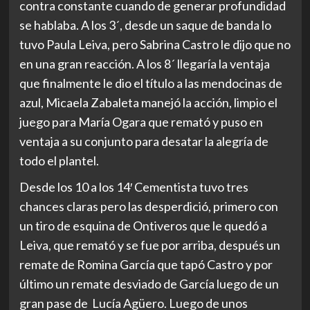
contra constante cuando de generar profundidad
se hablaba. A los 3´, desde un saque de banda lo
tuvo Paula Leiva, pero Sabrina Castro le dijo que no
en una gran reacción. A los 8´ llegaría la ventaja
que finalmente le dio el título a las mendocinas de
azul, Micaela Zabaleta manejó la acción, limpio el
juego para María Ogara que remató y puso en
ventaja a su conjunto para desatar la alegría de
todo el plantel.
Desde los 10 a los 14′ Cementista tuvo tres
chances claras pero las desperdició, primero con
un tiro de esquina de Ontiveros que le quedó a
Leiva, que remató y se fue por arriba, después un
remate de Romina García que tapó Castro y por
último un remate desviado de García luego de un
gran pase de Lucía Agüero. Luego de unos