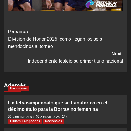
Post
Previous:
División de Honor 2025: cómo llegan los seis
navigation
mendocinos al torneo
Next:
Independiente festejó su primer título nacional
Además
Nacionales
Un tetracampeonato que se transformó en el
décimo título para la Borravino femenina
Christian Sosa
3 mayo, 2026
0
Clubes Campeones
Nacionales