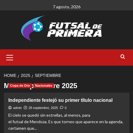
Skip
7 agosto, 2026
to
content
Primary
Menu
HOME
2025
SEPTIEMBRE
Mes:
septiembre 2025
Copa de Oro
Nacionales
Independiente festejó su primer título nacional
admin
28 septiembre, 2025
0
El cielo se quedó sin estrellas, al menos, para
el futsal de Mendoza. Es que torneo que aparece en la agenda,
certamen que...