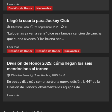
Read
Leer más
more
División de Honor
Nacionales
about
Independiente
Llegó la cuarta para Jockey Club
festejó
su
Christian Sosa
21 septiembre, 2025
0
primer
"La buenas ya van a venir" dice esa famosa canción de cancha
título
que suena a veces. Y las buena han...
nacional
Read
Leer más
more
División de Honor
División de Honor
Nacionales
about
Llegó
División de Honor 2025: cómo llegan los seis
la
mendocinos al torneo
cuarta
para
Christian Sosa
7 septiembre, 2025
0
Jockey
En pocos días más comenzará una nueva edición, la 44° de la
Club
División de Honor y, obviamente los equipos de...
Read
Leer más
more
about
División