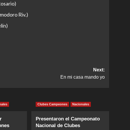
Rosario)
omodoro Riv.)
lín)
Next:
En mi casa mando yo
nales
Clubes Campeones
Nacionales
r
Presentaron el Campeonato
ones
Nacional de Clubes