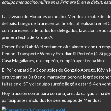
equipo mendocino milita en la Primera B, en el debut, estuv
La División de Honor es un hecho. Mendoza recibe desde
del país. Luego de la presentación oficial realizada en e
con la presencia de todos los delegados, la acción se pus
primera fecha del Grupo A.
Cementista B abrió el certamen oficialmente con un empa
tiempo, Transporte Wenu y Estudiantil Porteño (4-3) jugar
Casa Magallanes, el campeón, cumplió ayer fecha libre.
El Poli empató 5 a 5 con goles de Gonzalo Ábrego, Kévin 
estuvo arriba 3 a 0 en el marcador, pero no logró sostene
faltas en el ST y el equipo sureño llegó a estar 5-4 en vent
Hoy la acción continuará con una jornada cargadísima de
participantes, incluidos los seis equipos de Mendoza.