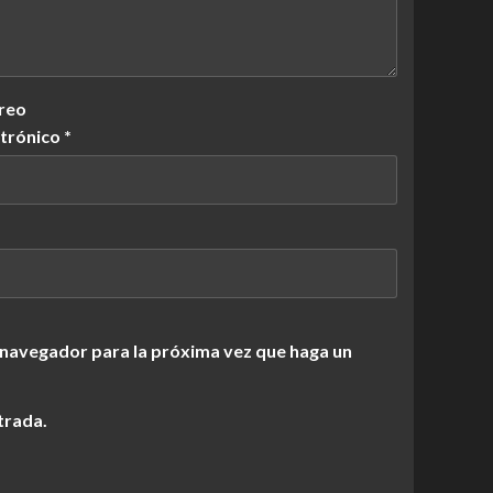
reo
ctrónico
*
 navegador para la próxima vez que haga un
trada.