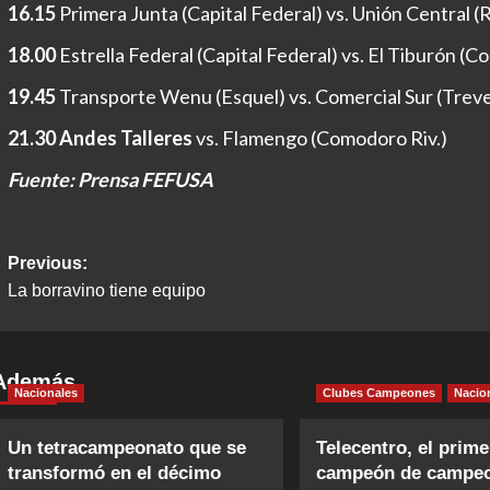
16.15
Primera Junta (Capital Federal) vs. Unión Central (
18.00
Estrella Federal (Capital Federal) vs. El Tiburón (C
19.45
Transporte Wenu (Esquel) vs. Comercial Sur (Treve
21.30 Andes Talleres
vs. Flamengo (Comodoro Riv.)
Fuente: Prensa FEFUSA
Post
Previous:
La borravino tiene equipo
navigation
Además
Nacionales
Clubes Campeones
Nacio
Un tetracampeonato que se
Telecentro, el prime
transformó en el décimo
campeón de campe