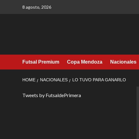
Skip
8 agosto, 2026
to
content
Futsal Premium
Copa Mendoza
Nacionales
HOME
NACIONALES
LO TUVO PARA GANARLO
Tweets by FutsaldePrimera