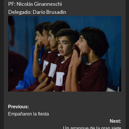
PF: Nicolás Ginanneschi
Delegado: Darío Brusadin
Post
Previous:
Empañaron la fiesta
navigation
Next:
Un arranque de la gran siete