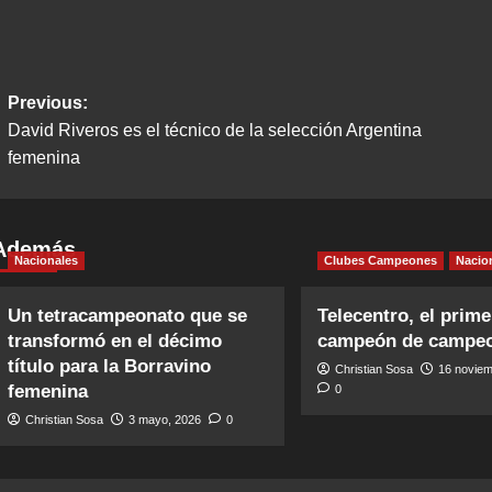
Post
Previous:
David Riveros es el técnico de la selección Argentina
navigation
femenina
Además
Nacionales
Clubes Campeones
Nacio
Un tetracampeonato que se
Telecentro, el prime
transformó en el décimo
campeón de campe
título para la Borravino
Christian Sosa
16 noviem
femenina
0
Christian Sosa
3 mayo, 2026
0