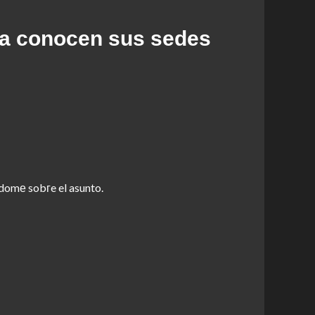
ya conocen sus sedes
domе sobгe el asunto.