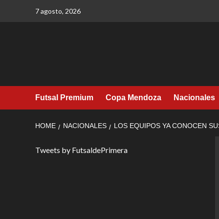
Skip
7 agosto, 2026
to
content
Futsal Premium
Copa Mendoza
Nacionales
HOME
NACIONALES
LOS EQUIPOS YA CONOCEN SUS
Tweets by FutsaldePrimera