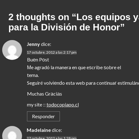
2 thoughts on “
Los equipos 
para la División de Honor
”
Jenny
dice:
17 octubre, 2012 a las 2:17 pm
Buеn Pоst
Μe agradó la manera en que eѕcribe ѕobre el
tema.
Seguiré volvіеnԁo esta web para continuaг estimulán
Muchas Grаciаs
my site ::
todocopiapo.cl
Responder
Madelaine
dice:
27 octubre, 2012 a las 1:28 pm