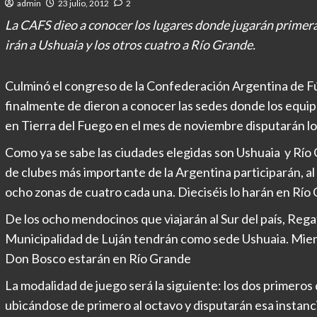
admin
23 julio, 2012
2
La CAFS dieo a conocer los lugares donde jugarán primera
irán a Ushuaia y los otros cuatro a Río Grande.
Culminó el congreso de la Confederación Argentina de F
finalmente de dieron a conocer las sedes donde los equip
en Tierra del Fuego en el mes de noviembre disputarán los
Como ya se sabe las ciudades elegidas son Ushuaia y Río G
de clubes más importante de la Argentina participarán, al
ocho zonas de cuatro cada una. Dieciséis lo harán en Río 
De los ocho mendocinos que viajarán al Sur del país, Regat
Municipalidad de Luján tendrán como sede Ushuaia. Mientr
Don Bosco estarán en Río Grande
La modalidad de juego será la siguiente: los dos primeros
ubicándose de primero al octavo y disputarán esa instancia 