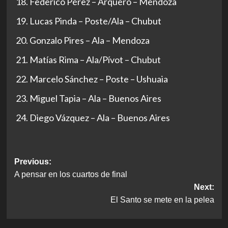
Federico Pérez – Arquero – Mendoza
Lucas Pinda – Poste/Ala – Chubut
Gonzalo Pires – Ala – Mendoza
Matías Rima – Ala/Pívot – Chubut
Marcelo Sánchez – Poste – Ushuaia
Miguel Tapia – Ala – Buenos Aires
Diego Vázquez – Ala – Buenos Aires
Post
Previous:
A pensar en los cuartos de final
navigation
Next:
El Santo se mete en la pelea