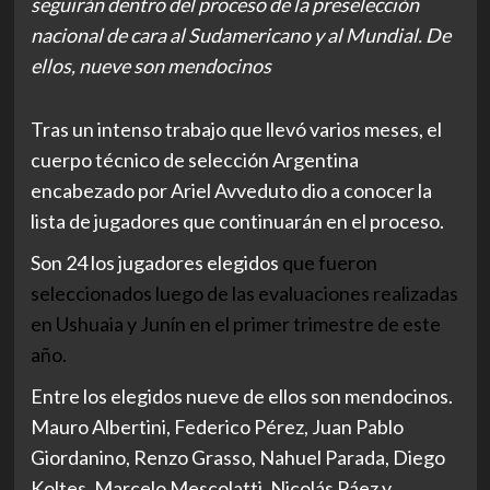
seguirán dentro del proceso de la preselección
nacional de cara al Sudamericano y al Mundial. De
ellos, nueve son mendocinos
Tras un intenso trabajo que llevó varios meses, el
cuerpo técnico de selección Argentina
encabezado por Ariel Avveduto dio a conocer la
lista de jugadores que continuarán en el proceso.
Son 24 los jugadores elegidos
que fueron
seleccionados luego de las evaluaciones realizadas
en Ushuaia y Junín en el primer trimestre de este
año.
Entre los elegidos nueve de ellos son mendocinos.
Mauro Albertini, Federico Pérez, Juan Pablo
Giordanino, Renzo Grasso, Nahuel Parada, Diego
Koltes, Marcelo Mescolatti, Nicolás Páez y