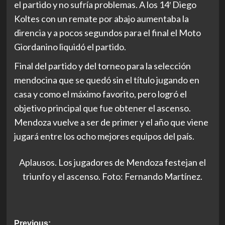
el partido y no sufría problemas. A los 14′ Diego
Koltes con un remate por abajo aumentaba la
direncia y a pocos segundos para el final el Moto
Giordanino liquidó el partido.
Final del partido y del torneo para la selección
mendocina que se quedó sin el título jugando en
casa y como el máximo favorito, pero logró el
objetivo principal que fue obtener el ascenso.
Mendoza vuelve a ser de primer y el año que viene
jugará entre los ocho mejores equipos del país.
Aplausos. Los jugadores de Mendoza festejan el
triunfo y el ascenso. Foto: Fernando Martínez.
Post
Previous: