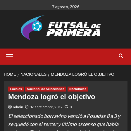
Skip
7 agosto, 2026
to
content
Primary
Menu
HOME
NACIONALES
MENDOZA LOGRÓ EL OBJETIVO
Locales
Nacional de Selecciones
Nacionales
Mendoza logró el objetivo
admin
16 septiembre, 2012
0
El seleccionado borravino venció a Posadas 8 a 3 y
se quedó con el tercer y último ascenso que había