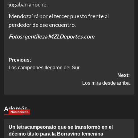
jugaban anoche.
Mendoza irá por el tercer puesto frente al
perdedor de ese encuentro.
Fotos: gentileza MZLDeportes.com
Post
Previous:
Los campeones llegaron del Sur
navigation
Next:
Los mira desde arriba
Además
Nacionales
Un tetracampeonato que se transformó en el
décimo título para la Borravino femenina