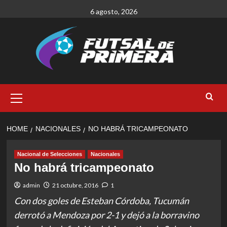
Skip
6 agosto, 2026
to
content
Primary
Menu
HOME
NACIONALES
NO HABRÁ TRICAMPEONATO
Nacional de Selecciones
Nacionales
No habrá tricampeonato
admin
21 octubre, 2016
1
Con dos goles de Esteban Córdoba, Tucumán
derrotó a Mendoza por 2-1 y dejó a la borravino