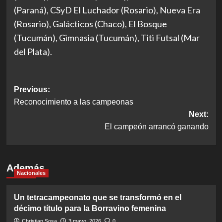
(Paraná), CSyD El Luchador (Rosario), Nueva Era
(Rosario), Galácticos (Chaco), El Bosque
(Tucumán), Gimnasia (Tucumán), Titi Futsal (Mar
del Plata).
Post
Previous:
Reconocimiento a las campeonas
navigation
Next:
El campeón arrancó ganando
Además
Nacionales
Un tetracampeonato que se transformó en el
décimo título para la Borravino femenina
Christian Sosa
3 mayo, 2026
0