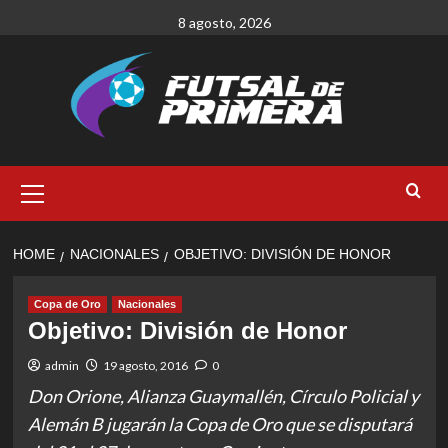
Skip
8 agosto, 2026
to
content
Primary
Menu
HOME
NACIONALES
OBJETIVO: DIVISIÓN DE HONOR
Copa de Oro
Nacionales
Objetivo: División de Honor
admin
19 agosto, 2016
0
Don Orione, Alianza Guaymallén, Círculo Policial y
Alemán B jugarán la Copa de Oro que se disputará