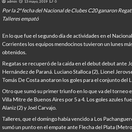
admin
13 mayo, 2019
0
Por la 2ª fecha del Nacional de Clubes C20 ganaron Regat
Talleres empató
En lo que fue el segundo día de actividades en el Naciona
Corrientes los equipos mendocinos tuvieron un lunes más
obtenidos.
Regatas se recuperó de la caída en el debut debut ante Jo
Hernández de Paraná. Luciano Stalloca (2), Lionel Jerovse
Tomás De Costa anotaron los goles para el conjunto del L
Otro que sumó su primer triunfo en lo que va del torneo
Villa Mitre de Buenos Aires por 5 a 4. Los goles azules fu
Alaniz (2) y Joel Carvajo.
Talleres, que el domingo había vencido a Los Pachangueros
sumó un punto en el empate ante Flecha del Plata (Metr