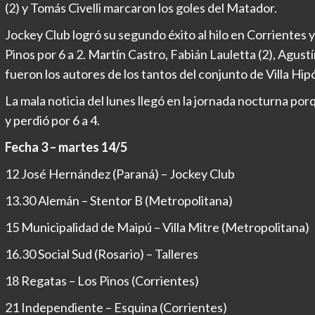
(2) y Tomás Civelli marcaron los goles del Matador.
Jockey Club logró su segundo éxito al hilo en Corrientes y 
Pinos por 6 a 2. Martín Castro, Fabián Lauletta (2), Agus
fueron los autores de los tantos del conjunto de Villa Hi
La mala noticia del lunes llegó en la jornada nocturna p
y perdió por 6 a 4.
Fecha 3 – martes 14/5
12 José Hernández (Paraná) – Jockey Club
13.30 Alemán – Stentor B (Metropolitana)
15 Municipalidad de Maipú – Villa Mitre (Metropolitana)
16.30 Social Sud (Rosario) – Talleres
18 Regatas – Los Pinos (Corrientes)
21 Independiente – Esquina (Corrientes)