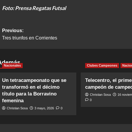
Foto: Prensa Regatas Futsal
Post
Previous:
Tres triunfos en Corrientes
navigation
Además
Nacionales
Clubes Campeones
Nacio
Un tetracampeonato que se
Telecentro, el prime
transformó en el décimo
campeón de campe
título para la Borravino
Christian Sosa
16 noviem
femenina
0
Christian Sosa
3 mayo, 2026
0