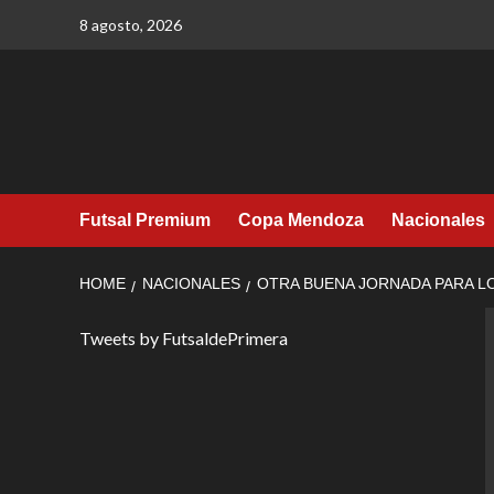
Skip
8 agosto, 2026
to
content
Futsal Premium
Copa Mendoza
Nacionales
HOME
NACIONALES
OTRA BUENA JORNADA PARA 
Tweets by FutsaldePrimera