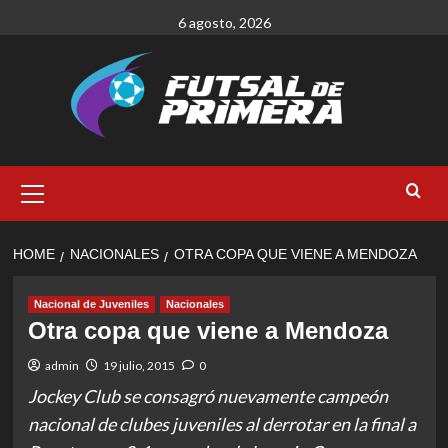
Skip
6 agosto, 2026
to
content
Primary
Menu
HOME
NACIONALES
OTRA COPA QUE VIENE A MENDOZA
Nacional de Juveniles
Nacionales
Otra copa que viene a Mendoza
admin
19 julio, 2015
0
Jockey Club se consagró nuevamente campeón
nacional de clubes juveniles al derrotar en la final a