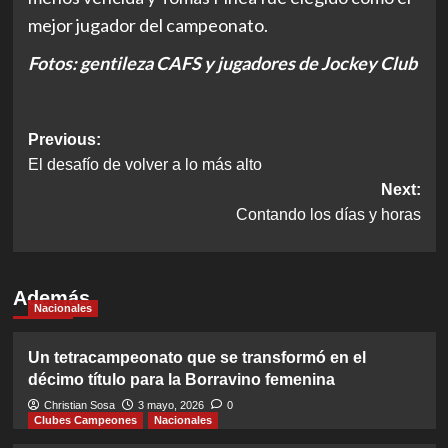
mejor jugador del campeonato.
Fotos: gentileza CAFS y jugadores de Jockey Club
Post
Previous:
El desafío de volver a lo más alto
navigation
Next:
Contando los días y horas
Además
Nacionales
Un tetracampeonato que se transformó en el
décimo título para la Borravino femenina
Christian Sosa
3 mayo, 2026
0
Clubes Campeones
Nacionales