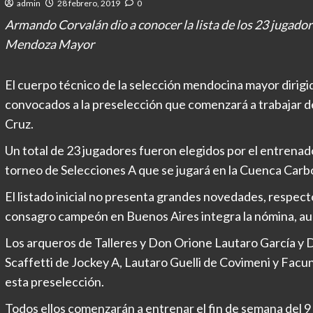
admin
28 febrero, 2019
0
Armando Corvalán dio a conocer la lista de los 23 jugador
Mendoza Mayor
El cuerpo técnico de la selección mendocina mayor dirigi
convocados a la preselección que comenzará a trabajar de
Cruz.
Un total de 23 jugadores fueron elegidos por el entrenado
torneo de Selecciones A que se jugará en la Cuenca Carbon
El listado inicial no presenta grandes novedades, respecto
consagro campeón en Buenos Aires integra la nómina, a
Los arqueros de Talleres y Don Orione Lautaro García y
Scaffetti de Jockey A, Lautaro Guelli de Covimeni y Facu
esta preselección.
Todos ellos comenzarán a entrenar el fin de semana del 