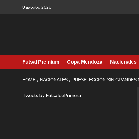
Skip
8 agosto, 2026
to
content
Futsal Premium
Copa Mendoza
Nacionales
HOME
NACIONALES
PRESELECCIÓN SIN GRANDES
Tweets by FutsaldePrimera