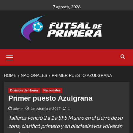
Skip
7 agosto, 2026
to
content
Primary
Menu
HOME
NACIONALES
PRIMER PUESTO AZULGRANA
División de Honor
Nacionales
Primer puesto Azulgrana
admin
1 noviembre, 2017
1
Talleres venció 2 a 1 a SFS Munro en el cierre de su
zona, clasificó primero y en dieciseisavos volverán