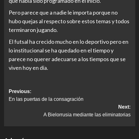
que había sido programado en el inicio.
Pero parece que a nadie le importa porque no
hubo quejas al respecto sobre estos temas y todos
terminaron jugando.
El futsal ha crecido mucho en lo deportivo pero en
lo institucional se ha quedado en el tiempo y
parece no querer adecuarse a los tiempos que se
viven hoy en día.
Post
Previous:
En las puertas de la consagración
navigation
Next:
A Bielorrusia mediante las eliminatorias