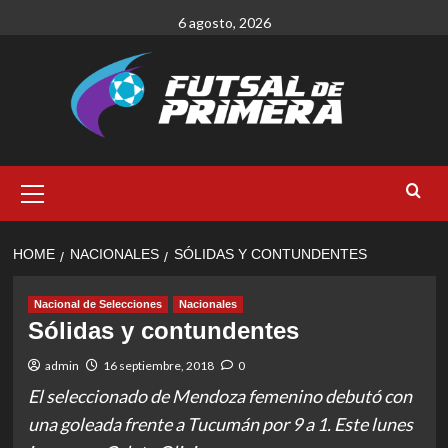
Skip
6 agosto, 2026
to
content
Primary
Menu
HOME
NACIONALES
SÓLIDAS Y CONTUNDENTES
Nacional de Selecciones
Nacionales
Sólidas y contundentes
admin
16 septiembre, 2018
0
El seleccionado de Mendoza femenino debutó con
una goleada frente a Tucumán por 9 a 1. Este lunes