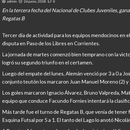
admin
26 junio, 2018
0
En la tercera fecha del Nacional de Clubes Juveniles, g
Regatas B
Tercer día de actividad para los equipos mendocinos en e
disputa en Paso de los Libres en Corrientes.
La jornada de martes comenzó bien temprano con la vict
logró su segundo triunfo en el certamen.
Luego del empate del lunes, Alemán venció por 3 a 0 a Jo
conjunto teutón los marcaron Juan Manuel Moreno (2) y
Los goles marcaron Ignacio Álvarez, Bruno Valpreda, Mat
equipo que conduce Facundo Fornies intentará la clasific
Más tarde fue el turno de Regatas B, que venía de tener fe
Esquina Futsal por 5 a 1. El tanto del Lago lo anotó Nicolá