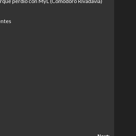
o porque perdió con MyL (Comodoro Rivadavia)
entes