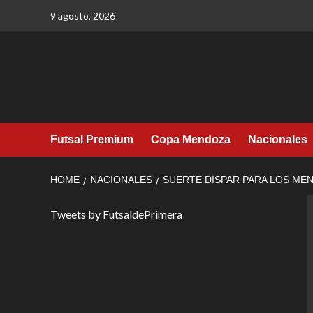
Skip
9 agosto, 2026
to
content
Futsal Premium
Copa Mendoza
Nacionales
HOME
NACIONALES
SUERTE DISPAR PARA LOS ME
Tweets by FutsaldePrimera