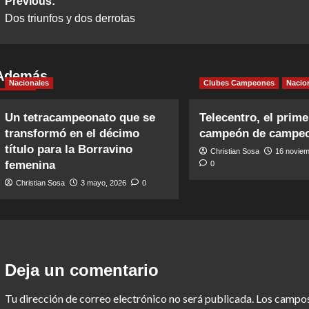
Post
Previous:
Dos triunfos y dos derrotas
navigation
Además
Nacionales
Clubes Campeones
Nacio
Un tetracampeonato que se
Telecentro, el prime
transformó en el décimo
campeón de campe
título para la Borravino
Christian Sosa
16 noviem
femenina
0
Christian Sosa
3 mayo, 2026
0
Deja un comentario
Tu dirección de correo electrónico no será publicada.
Los campos