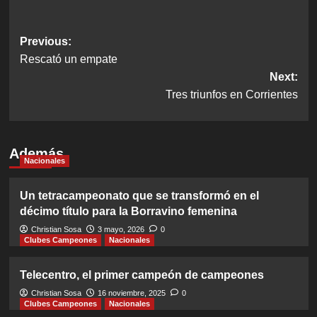
Post
Previous:
Rescató un empate
navigation
Next:
Tres triunfos en Corrientes
Además
Nacionales
Un tetracampeonato que se transformó en el
décimo título para la Borravino femenina
Christian Sosa
3 mayo, 2026
0
Clubes Campeones
Nacionales
Telecentro, el primer campeón de campeones
Christian Sosa
16 noviembre, 2025
0
Clubes Campeones
Nacionales