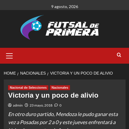
Skip
9 agosto, 2026
to
content
Primary
Menu
HOME
NACIONALES
VICTORIA Y UN POCO DE ALIVIO
Nacional de Selecciones
Nacionales
Victoria y un poco de alivio
admin
23 mayo, 2018
0
En otro duro partido, Mendoza le pudo ganar esta
vez a Posadas por 2 a 0 y este jueves enfrentará a