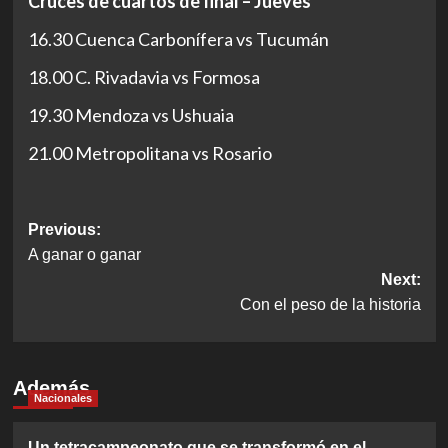
Cruces de cuartos de final – Jueves
16.30 Cuenca Carbonífera vs Tucumán
18.00 C. Rivadavia vs Formosa
19.30 Mendoza vs Ushuaia
21.00 Metropolitana vs Rosario
Post
Previous:
A ganar o ganar
navigation
Next:
Con el peso de la historia
Además
Nacionales
Un tetracampeonato que se transformó en el