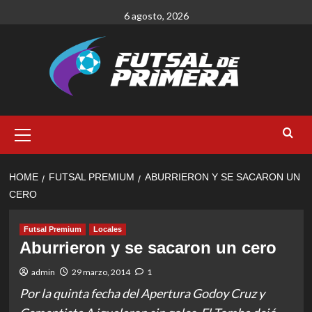
Skip
6 agosto, 2026
to
content
Primary
Menu
HOME
FUTSAL PREMIUM
ABURRIERON Y SE SACARON UN
CERO
Futsal Premium
Locales
Aburrieron y se sacaron un cero
admin
29 marzo, 2014
1
Por la quinta fecha del Apertura Godoy Cruz y