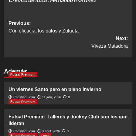
Crédito de fotos: Fernando Martínez
Post
Previous:
Con eficacia, los palos y Zulueta
navigation
Next:
Viveza Matadora
Además
Futsal Premium
Un viernes Santo pero en pleno invierno
Christian Sosa
11 julio, 2026
0
Futsal Premium
Futsal Premium: Talleres y Jockey Club son los que
lideran
Christian Sosa
3 abril, 2026
0
Futsal Premium
Local