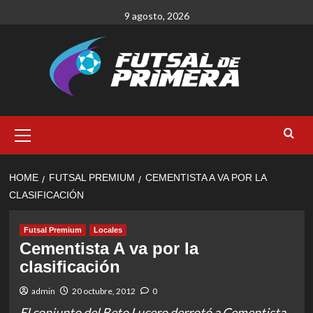
Skip
9 agosto, 2026
to
content
Primary
Menu
HOME
FUTSAL PREMIUM
CEMENTISTA A VA POR LA
CLASIFICACIÓN
Futsal Premium
Locales
Cementista A va por la
clasificación
admin
20 octubre, 2012
0
El conjunto del Beto Lucero derrotó a Cementista