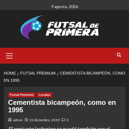
Skip
9 agosto, 2026
to
content
Primary
Menu
HOME
FUTSAL PREMIUM
CEMENTISTA BICAMPEÓN, COMO
EN 1995
Futsal Premium
Locales
Cementista bicampeón, como en
1995
admin
22 diciembre, 2019
0
El conjunto lasherino se quedó también con el