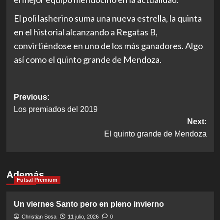
El poli lasherino suma una nueva estrella, la quinta
en el historial alcanzando a Regatas B,
convirtiéndose en uno de los más ganadores. Algo
así como el quinto grande de Mendoza.
Post
Previous:
Los premiados del 2019
navigation
Next:
El quinto grande de Mendoza
Además
Futsal Premium
Un viernes Santo pero en pleno invierno
Christian Sosa
11 julio, 2026
0