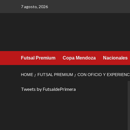
Skip
7 agosto, 2026
to
content
Futsal Premium
Copa Mendoza
Nacionales
HOME
FUTSAL PREMIUM
CON OFICIO Y EXPERIENC
Tweets by FutsaldePrimera