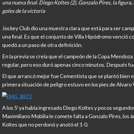
una nueva final. Diego Koltes (2), Gonzalo Pires, la figur
goles de la victoria
Jockey Club dio una muestra clara que está para ser cam
una final. Es que el conjunto de Villa Hipódromo venció c
quedó a un paso de otra definición.
En la previa se creía que el campeón de la Copa Mendoza p
regular, pero eso duró apenas cinco minutos. Después fu
El que arrancó mejor fue Cementista que se plantó bien en 
primera situación de peligro estuvo en los pies de Alvaro
A los 5′ ya había ingresado Diego Koltes y pocos segundos
Maximiliano Mobilia le comete falta a Gonzalo Pires, los ár
Koltes que no perdonó y anotó el 1-0.