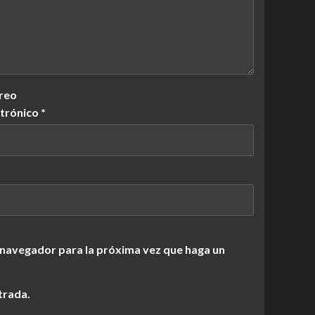
reo
ctrónico
*
 navegador para la próxima vez que haga un
trada.