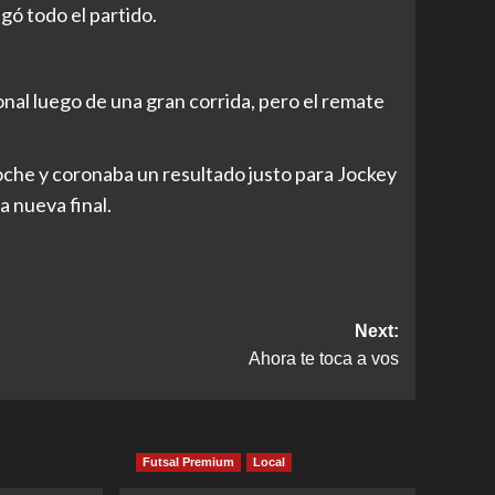
ó todo el partido.
al luego de una gran corrida, pero el remate
noche y coronaba un resultado justo para Jockey
a nueva final.
Next:
Ahora te toca a vos
Futsal Premium
Local