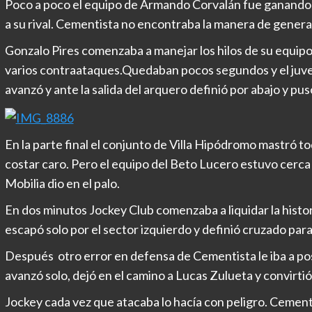
Poco a poco el equipo de Armando Corvalán fue ganando t
a su rival. Cementista no encontraba la manera de generar
Gonzalo Pires comenzaba a manejar los hilos de su equip
varios contraataques.Quedaban pocos segundos y el juven
avanzó y ante la salida del arquero definió por abajo y puso
En la parte final el conjunto de Villa Hipódromo mastró to
costar caro. Pero el equipo del Beto Lucero estuvo cerca
Mobilia dio en el palo.
En dos minutos Jockey Club comenzaba a liquidar la histori
escapó solo por el sector izquierdo y definió cruzado para 
Después otro error en defensa de Cementista le iba a po
avanzó solo, dejó en el camino a Lucas Zulueta y convirtió
Jockey cada vez que atacaba lo hacía con peligro. Cement