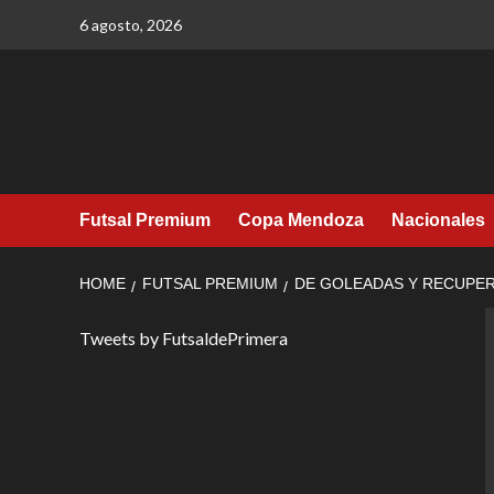
Skip
6 agosto, 2026
to
content
Futsal Premium
Copa Mendoza
Nacionales
HOME
FUTSAL PREMIUM
DE GOLEADAS Y RECUPE
Tweets by FutsaldePrimera