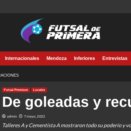
Internacionales
Mendoza
Inferiores
Entrevistas
RACIONES
Futsal Premium
Locales
De goleadas y rec
admin
7 mayo, 2022
Talleres A y Cementista A mostraron todo su poderío y vo