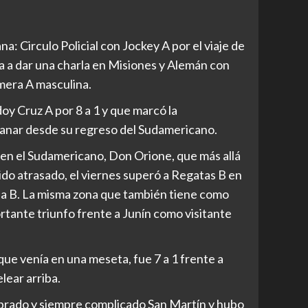
 Circulo Policial con Jockey A por el viaje de
 a dar una charla en Misiones y Alemán con
imera A masculina.
y Cruz A por 8 a 1 y que marcó la
 ganar desde su regreso del Sudamericano.
 en el Sudamericano, Don Orione, que más allá
do atrasado, el viernes superó a Regatas B en
zona B. La misma zona que también tiene como
rtante triunfo frente a Junín como visitante
que venía en una meseta, fue 7 a 1 frente a
lear arriba.
rado y siempre complicado San Martín y hubo