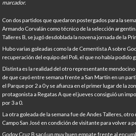
marcador.
Con dos partidos que quedaron postergados para la semana:
Armando Corvalán como técnico de la selección argentina
Talleres B, se jugó desdoblada la novena jornada de la Pr
Hubo varias goleadas como la de Cementista A sobre Godo
recuperación del equipo del Poli, el que no había podido
Distinta es la realidad del otro representante mendocino
de que cayó entre semana frente a San Martín en un parti
el Parque por 2 a 0 y se afianza en el primer lugar de la 
protagonista a Regatas A que el jueves consiguió un impo
por 3 a 0.
La otra goleada de la semana fue de Andes Talleres, otro 
Campo San José en condición de visitante para volver a pe
Godoy Cruz B sacó un muy buen empate frente al encumb