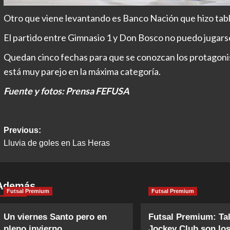
Otro que viene levantando es Banco Nación que hizo tabla
El partido entre Gimnasio 1 y Don Bosco no puedo jugarse
Quedan cinco fechas para que se conozcan los protagonist
está muy parejo en la máxima categoría.
Fuente y fotos: Prensa FEFUSA
Post
Previous:
Lluvia de goles en Las Heras
navigation
Además
Futsal Premium
Futsal Premium
Un viernes Santo pero en
Futsal Premium: Tal
pleno invierno
Jockey Club son lo