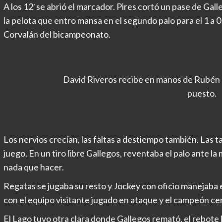
A los 12′ se abrió el marcador. Pires cortó un pase de Gall
la pelota que entro mansa en el segundo palo para el 1 a 
Corvalán del bicampeonato.
David Riveros recibe en manos de Rubén 
puesto.
Los nervios crecían, las faltas a destiempo también. Las 
juego. En un tiro libre Gallegos, reventaba el palo ante 
nada que hacer.
Regatas se jugaba su resto y Jockey con oficio manejaba e
con el equipo visitante jugado en ataque y el campeón cer
El Lago tuvo otra clara donde Gallegos remató, el rebote