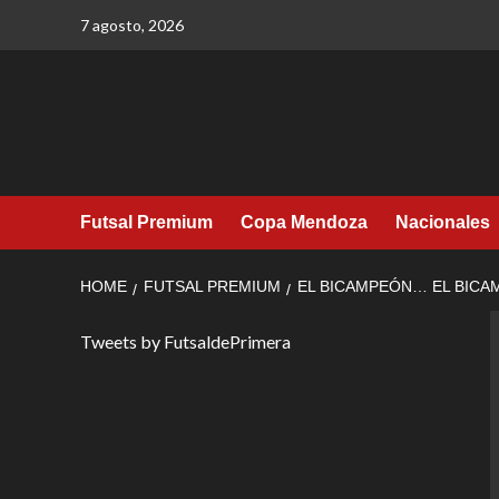
Skip
7 agosto, 2026
to
content
Futsal Premium
Copa Mendoza
Nacionales
HOME
FUTSAL PREMIUM
EL BICAMPEÓN… EL BICAM
Tweets by FutsaldePrimera