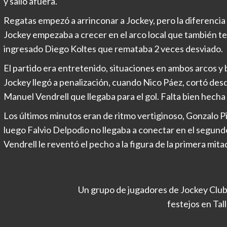
y salió afuera.
Regatas empezó a arrinconar a Jockey, pero la diferencia n
Jockey empezaba a crecer en el arco local que también ten
ingresado Diego Koltes que remataba 2 veces desviado.
El partido era entretenido, situaciones en ambos arcos y 
Jockey llegó a penalización, cuando Nico Páez, cortó desd
Manuel Vendrell que llegaba para el gol. Falta bien hecha 
Los últimos minutos eran de ritmo vertiginoso, Gonzalo P
luego Falvio Delpodio no llegaba a conectar en el segundo
Vendrell le reventó el pecho a la figura de la primera mit
Un grupo de jugadores de Jockey Club e
festejos en Tal