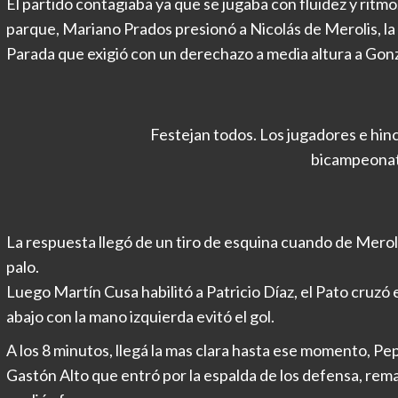
El partido contagiaba ya que se jugaba con fluidez y ritmo
parque, Mariano Prados presionó a Nicolás de Merolis, la
Parada que exigió con un derechazo a media altura a Gonz
Festejan todos. Los jugadores e hin
bicampeonat
La respuesta llegó de un tiro de esquina cuando de Meroli
palo.
Luego Martín Cusa habilitó a Patricio Díaz, el Pato cruzó 
abajo con la mano izquierda evitó el gol.
A los 8 minutos, llegá la mas clara hasta ese momento, Pep
Gastón Alto que entró por la espalda de los defensa, remat