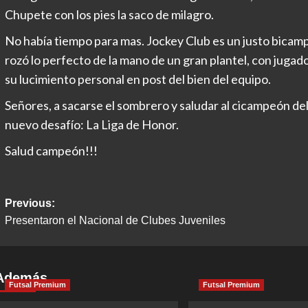
Chupete con los pies la saco de milagro.
No había tiempo para mas. Jockey Club es un justo bica
rozó lo perfecto de la mano de un gran plantel, con jug
su lucimiento personal en post del bien del equipo.
Señores, a sacarse el sombrero y saludar al cicampeón de
nuevo desafío: La Liga de Honor.
Salud campeón!!!
Post
Previous:
Presentaron el Nacional de Clubes Juveniles
navigation
Además
Futsal Premium
Futsal Premium