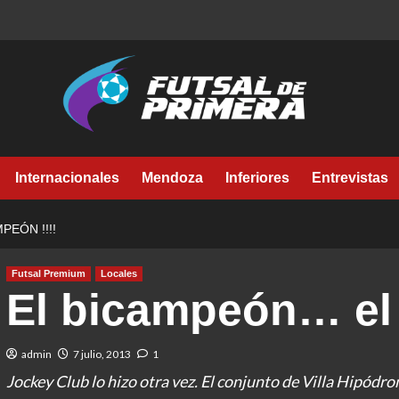
Internacionales
Mendoza
Inferiores
Entrevistas
PEÓN !!!!
Futsal Premium
Locales
El bicampeón… el 
admin
7 julio, 2013
1
Jockey Club lo hizo otra vez. El conjunto de Villa Hipódro