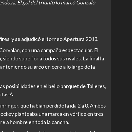
doza. El gol del triunfo lo marcó Gonzalo
ires, y se adjudicó el torneo Apertura 2013.
orvalán, con una campaña espectacular. El
iendo superior a todos sus rivales. La final la
teniendo su arco en cero a lo largo de la
s posibilidades en el bello parquet de Talleres,
atas A.
ahringer, que habían perdido la ida 2 a 0. Ambos
 Jockey planteaba una marca en vértice en tres
re a hombre en toda la cancha.