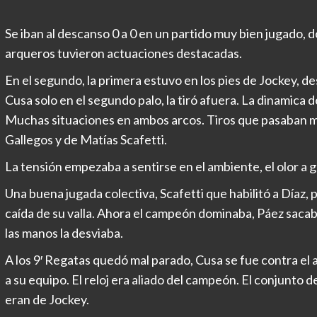
Se iban al descanso 0 a 0 en un partido muy bien jugado, d
arqueros tuvieron actuaciones destacadas.
En el segundo, la primera estuvo en los pies de Jockey, de
Cusa solo en el segundo palo, la tiró afuera. La dinamica d
Muchas situaciones en ambos arcos. Tiros que pasaban mu
Gallegos y de Matías Scafetti.
La tensión empezaba a sentirse en el ambiente, el olor a 
Una buena jugada colectiva, Scafetti que habilitó a Díaz, p
caída de su valla. Ahora el campeón dominaba, Páez sacaba 
las manos la desviaba.
A los 9′ Regatas quedó mal parado, Cusa se fue contra el a
a su equipo. El reloj era aliado del campeón. El conjunto d
eran de Jockey.