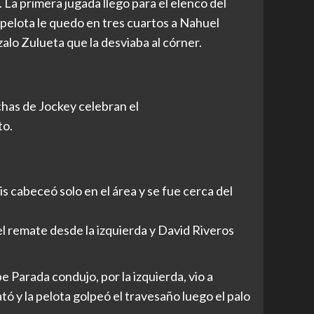
. La primera jugada llego para el elenco del
 pelota le quedo en tres cuartos a Nahuel
alo Zulueta que la desviaba al córner.
chas de Jockey celebran el
o.
s cabeceó solo en el área y se fue cerca del
el remate desde la izquierda y David Riveros
e Parada condujo, por la izquierda, vio a
ó y la pelota golpeó el travesaño luego el palo