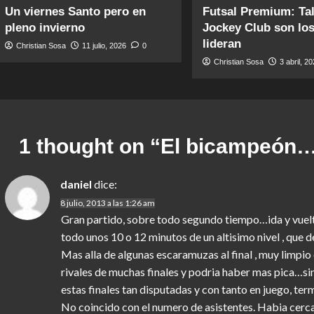
Un viernes Santo pero en
Futsal Premium: Tal
pleno invierno
Jockey Club son lo
lideran
Christian Sosa
11 julio, 2026
0
Christian Sosa
3 abril, 2
1 thought on “
El bicampeón… 
daniel
dice:
8 julio, 2013 a las 1:26 am
Gran partido, sobre todo segundo tiempo…ida y vuelt
todo unos 10 o 12 minutos de un altisimo nivel , que de
Mas alla de algunas escaramuzas al final , muy limpio
rivales de muchas finales y podria haber mas pica…
estas finales tan disputadas y con tanto en juego, ter
No coincido con el numero de asistentes. Habia cerc