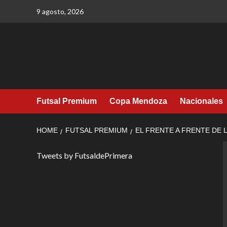
Skip
9 agosto, 2026
to
content
Futsal Premium
Copa Mendoza
Nacionales
HOME
FUTSAL PREMIUM
EL FRENTE A FRENTE DE 
Tweets by FutsaldePrimera