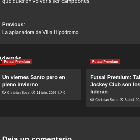
que quieren volver a ser campeones.
Post
Previous:
La aplanadora de Villa Hipódromo
navigation
Además
Futsal Premium
Futsal Premium
Un viernes Santo pero en
Futsal Premium: Tal
pleno invierno
Jockey Club son lo
lideran
Christian Sosa
11 julio, 2026
0
Christian Sosa
3 abril, 2
Deja un comentario