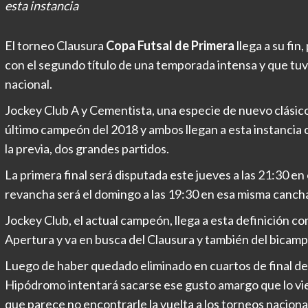
esta instancia
El torneo Clausura
Copa Futsal de Primera
llega a su fi
con el segundo título de una temporada intensa y que tuv
nacional.
Jockey Club A y Cementista, una especie de nuevo clásico d
último campeón del 2018 y ambos llegan a esta instancia
la previa, dos grandes partidos.
La primera final será disputada este jueves a las 21:30 en
revancha será el domingo a las 19:30 en esa misma canch
Jockey Club, el actual campeón, llega a esta definición com
Apertura y va en busca del Clausura y también del bicam
Luego de haber quedado eliminado en cuartos de final de l
Hipódromo intentará sacarse ese gusto amargo que lo v
que parece no encontrarle la vuelta a los torneos naciona