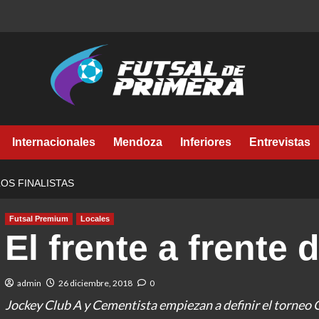
Internacionales
Mendoza
Inferiores
Entrevistas
LOS FINALISTAS
Futsal Premium
Locales
El frente a frente d
admin
26 diciembre, 2018
0
Jockey Club A y Cementista empiezan a definir el torneo C