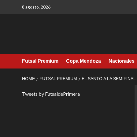
Skip
8 agosto, 2026
to
content
Futsal Premium
Copa Mendoza
Nacionales
HOME
FUTSAL PREMIUM
EL SANTO A LA SEMIFINAL
Tweets by FutsaldePrimera