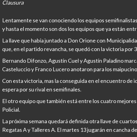
Clausura
Lentamente se van conociendo los equipos semifinalistas
y hasta el momento son dos los equipos que ya están entr
La llave que había juntado a Don Orione con Municipalida
que, en el partido revancha, se quedó con la victoria por 3 
Bernando Difonzo, Agustín Cuel y Agustín Paladino marca
Casteluccio y Franco Lucero anotaron para los maipucino
Con esta victoria, mas la conseguida en el encuentro de 
espera por su rival en semifinales.
El otro equipo que también está entre los cuatro mejores
Policial.
La próxima semana quedará definida otra llave de cuartos 
Regatas A y Talleres A. El martes 13 jugarán en cancha de