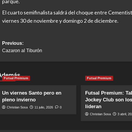
parque.
El cuarto semifinalista saldrá del choque entre Cementist
viernes 30 de noviembre y domingo 2 de diciembre.
Post
Previous:
Cazaron al Tiburón
navigation
Además
Futsal Premium
Futsal Premium
Un viernes Santo pero en
Futsal Premium: Tal
pleno invierno
Jockey Club son lo
lideran
Christian Sosa
11 julio, 2026
0
Christian Sosa
3 abril, 2