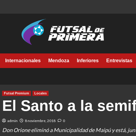
Internacionales
Mendoza
Inferiores
Entrevistas
Futsal Premium
Locales
El Santo a la semif
admin
8 noviembre, 2018
0
Don Orione eliminó a Municipalidad de Maipú y está, junt