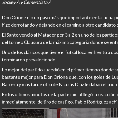
Jockey A y Cementista A
Don Orione dio un paso más que importante en la lucha po
hizo derrotando y dejando en el camino a otro candidato c
El Santo venció al Matador por 3 a 2 en uno de los partidos
del torneo Clausura de la máxima categoría donde se enf
Uno de los clásicos que tiene el futsal local enfrentó a 
terminaron prevaleciendo.
Lo mejor del partido sucedió en el primer tiempo donde s
bastante mejor para Don Orione que, con los goles de Lu
Barrera y más tarde otro de Nicolás Díaz le daban el triunf
En los últimos minutos de la parte inicial llegó la reacció
inmediatamente, de tiro de castigo, Pablo Rodríguez achic