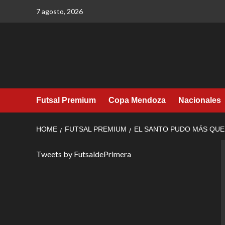
Skip
7 agosto, 2026
to
content
Futsal Premium
Copa Mendoza
Nacionales
HOME
FUTSAL PREMIUM
EL SANTO PUDO MÁS QUE
Tweets by FutsaldePrimera