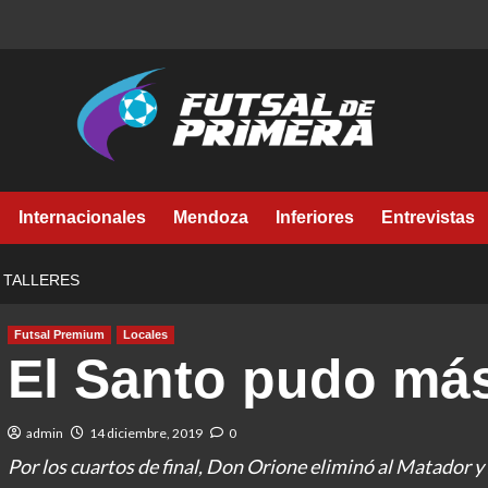
Internacionales
Mendoza
Inferiores
Entrevistas
 TALLERES
Futsal Premium
Locales
El Santo pudo más
admin
14 diciembre, 2019
0
Por los cuartos de final, Don Orione eliminó al Matador y 