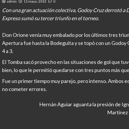
admin
11 mayo, 2013
0
Con una gran actuación colectiva, Godoy Cruz derrotó a Do
Expreso sumó su tercer triunfo en el torneo.
Don Orione venía muy embalado por los últimos tres triun
Apertura fue hasta la Bodeguita y se topó con un Godoy Cru
4 a 3.
El Tomba sacó provecho en las situaciones de gol que tu
bien, lo que le permitió quedarse con tres puntos más qu
Fue un primer tiempo muy parejo, pero intenso. Ambos eq
no cometer errores.
Hernán Aguiar aguanta la presión de Ig
Martínez