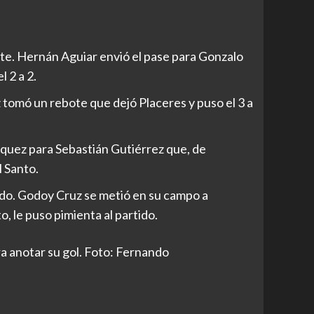
ate. Hernán Aguiar envió el pase para Gonzalo
l 2 a 2.
omó un rebote que dejó Placeres y puso el 3 a
Luquez para Sebastián Gutiérrez que, de
l Santo.
do. Godoy Cruz se metió en su campo a
o, le puso pimienta al partido.
a anotar su gol. Foto: Fernando