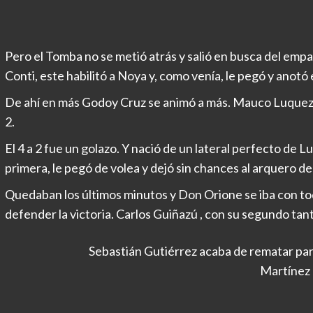
Pero el Tomba no se metió atrás y salió en busca del emp
Conti, este habilitó a Noya y, como venía, le pegó y anotó e
De ahí en más Godoy Cruz se animó a más. Mauco Luquez t
2.
El 4 a 2 fue un golazo. Y nació de un lateral perfecto de 
primera, le pegó de volea y dejó sin chances al arquero de
Quedaban los últimos minutos y Don Orione se iba con to
defender la victoria. Carlos Guiñazú , con su segundo tant
Sebastián Gutiérrez acaba de rematar par
Martínez