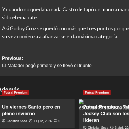
Y cuando no quedaba nada Castro le tapó un mano a mano
sido el emapate.
Así Godoy Cruz se quedó con más que tres puntos porque
su vez comienza a afianzarse en la máxima categoría.
Post
Previous:
El Matador pegó primero y se llevó el triunfo
navigation
Además
Futsal Premium
Futsal Premium
Un viernes Santo pero en
Futsal Premium: Tal
pleno invierno
Jockey Club son lo
lideran
Christian Sosa
11 julio, 2026
0
Christian Sosa
3 abril, 2