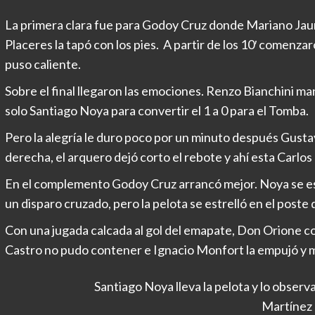
La primera clara fue para Godoy Cruz donde Mariano Jaurr
Placeres la tapó con los pies. A partir de los 10′ comenzar
puso caliente.
Sobre el final llegaron las emociones. Renzo Bianchini m
solo Santiago Noya para convertir el 1 a 0 para el Tomba.
Pero la alegría le duro poco por un minuto después Gust
derecha, el arquero dejó corto el rebote y ahí esta Carlo
En el complemento Godoy Cruz arrancó mejor. Noya se es
un disparo cruzado, pero la pelota se estrelló en el poste
Con una jugada calcada al gol del emapate, Don Orione c
Castro no pudo contener e Ignacio Monfort la empujó y ma
Santiago Noya lleva la pelota y lo obser
Martínez