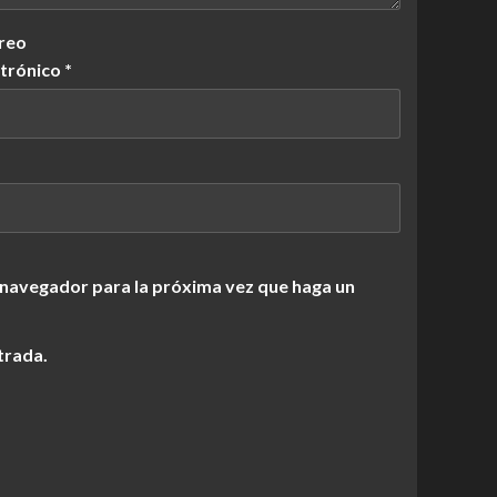
reo
ctrónico
*
 navegador para la próxima vez que haga un
trada.