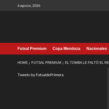
Skip
6 agosto, 2026
to
content
Futsal Premium
Copa Mendoza
Nacionales
HOME
FUTSAL PREMIUM
EL TOMBA LE FALTÓ EL R
Tweets by FutsaldePrimera