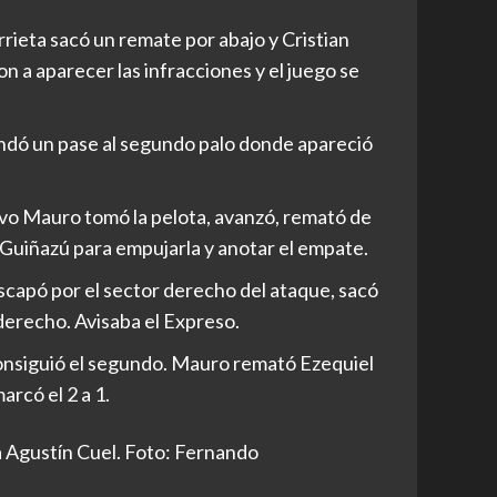
ieta sacó un remate por abajo y Cristian
on a aparecer las infracciones y el juego se
andó un pase al segundo palo donde apareció
avo Mauro tomó la pelota, avanzó, remató de
s Guiñazú para empujarla y anotar el empate.
capó por el sector derecho del ataque, sacó
 derecho. Avisaba el Expreso.
onsiguió el segundo. Mauro remató Ezequiel
rcó el 2 a 1.
va Agustín Cuel. Foto: Fernando