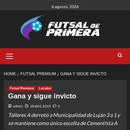
Skip
6 agosto, 2026
to
content
Primary
Menu
HOME
FUTSAL PREMIUM
GANA Y SIGUE INVICTO
Futsal Premium
Locales
Gana y sigue invicto
admin
18 abril, 2019
0
Talleres A derrotó a Municipalidad de Luján 3 a 1 y
se mantiene como único escolta de Cementista A