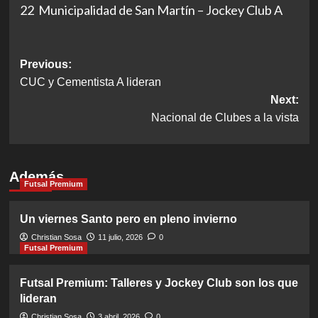
22 Municipalidad de San Martín – Jockey Club A
Post
Previous:
CUC y Cementista A lideran
navigation
Next:
Nacional de Clubes a la vista
Además
Futsal Premium
Un viernes Santo pero en pleno invierno
Christian Sosa
11 julio, 2026
0
Futsal Premium
Futsal Premium: Talleres y Jockey Club son los que
lideran
Christian Sosa
3 abril, 2026
0