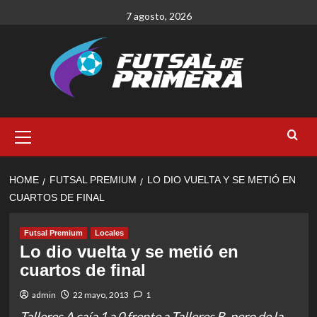
Skip
7 agosto, 2026
to
content
Primary
Menu
HOME
FUTSAL PREMIUM
LO DIO VUELTA Y SE METIÓ EN
CUARTOS DE FINAL
Futsal Premium
Locales
Lo dio vuelta y se metió en
cuartos de final
admin
22 mayo, 2013
1
Talleres A caía 1 a 0 frente a Talleres B, pero de la