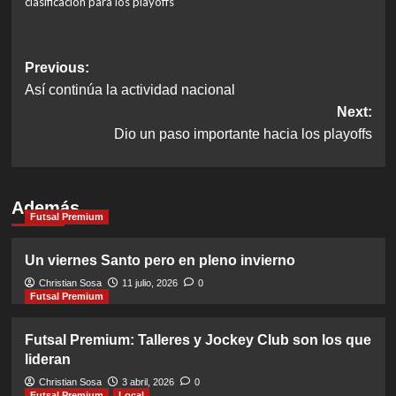
clasificación para los playoffs
Post
Previous:
Así continúa la actividad nacional
navigation
Next:
Dio un paso importante hacia los playoffs
Además
Futsal Premium
Un viernes Santo pero en pleno invierno
Christian Sosa
11 julio, 2026
0
Futsal Premium
Futsal Premium: Talleres y Jockey Club son los que
lideran
Christian Sosa
3 abril, 2026
0
Futsal Premium
Local