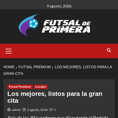
Skip
9 agosto, 2026
to
content
Primary
Menu
HOME
FUTSAL PREMIUM
LOS MEJORES, LISTOS PARA LA
GRAN CITA
Futsal Premium
Locales
Los mejores, listos para la gran
cita
admin
2 agosto, 2016
1
Seis de los 30 jugadores que disputarán el Partido