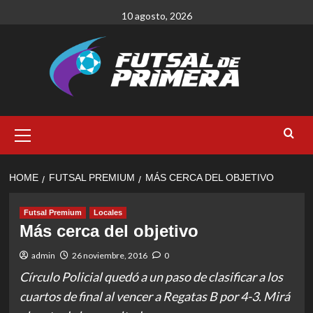
Skip
10 agosto, 2026
to
content
Primary
Menu
HOME
FUTSAL PREMIUM
MÁS CERCA DEL OBJETIVO
Futsal Premium
Locales
Más cerca del objetivo
admin
26 noviembre, 2016
0
Círculo Policial quedó a un paso de clasificar a los
cuartos de final al vencer a Regatas B por 4-3. Mirá