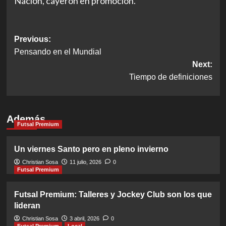
Nación, cayeron en promoción.
Post
Previous:
Pensando en el Mundial
navigation
Next:
Tiempo de definiciones
Además
Futsal Premium
Un viernes Santo pero en pleno invierno
Christian Sosa
11 julio, 2026
0
Futsal Premium
Futsal Premium: Talleres y Jockey Club son los que
lideran
Christian Sosa
3 abril, 2026
0
Futsal Premium
Local