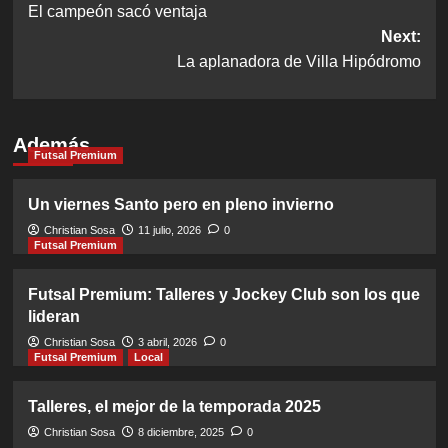
El campeón sacó ventaja
navigation
Next:
La aplanadora de Villa Hipódromo
Además
Futsal Premium
Un viernes Santo pero en pleno invierno
Christian Sosa
11 julio, 2026
0
Futsal Premium
Futsal Premium: Talleres y Jockey Club son los que
lideran
Christian Sosa
3 abril, 2026
0
Futsal Premium
Local
Talleres, el mejor de la temporada 2025
Christian Sosa
8 diciembre, 2025
0