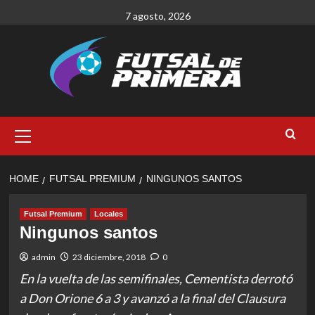
Skip
7 agosto, 2026
to
content
Primary
Menu
HOME
FUTSAL PREMIUM
NINGUNOS SANTOS
Futsal Premium
Locales
Ningunos santos
admin
23 diciembre, 2018
0
En la vuelta de las semifinales, Cementista derrotó
a Don Orione 6 a 3 y avanzó a la final del Clausura