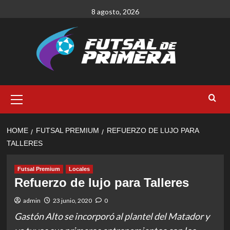
Skip
8 agosto, 2026
to
content
Primary
Menu
HOME
FUTSAL PREMIUM
REFUERZO DE LUJO PARA
TALLERES
Futsal Premium
Locales
Refuerzo de lujo para Talleres
admin
23 junio, 2020
0
Gastón Alto se incorporó al plantel del Matador y