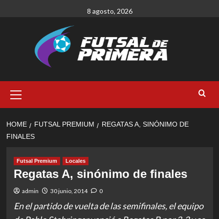
Skip
8 agosto, 2026
to
content
Primary
Menu
HOME
FUTSAL PREMIUM
REGATAS A, SINÓNIMO DE
FINALES
Futsal Premium
Locales
Regatas A, sinónimo de finales
admin
30 junio, 2014
0
En el partido de vuelta de las semifinales, el equipo