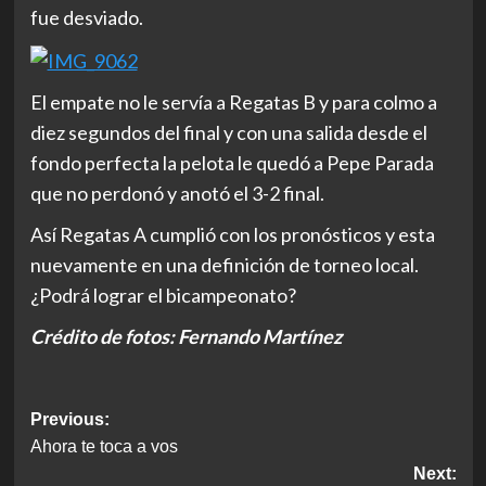
fue desviado.
El empate no le servía a Regatas B y para colmo a
diez segundos del final y con una salida desde el
fondo perfecta la pelota le quedó a Pepe Parada
que no perdonó y anotó el 3-2 final.
Así Regatas A cumplió con los pronósticos y esta
nuevamente en una definición de torneo local.
¿Podrá lograr el bicampeonato?
Crédito de fotos: Fernando Martínez
Post
Previous:
Ahora te toca a vos
navigation
Next: