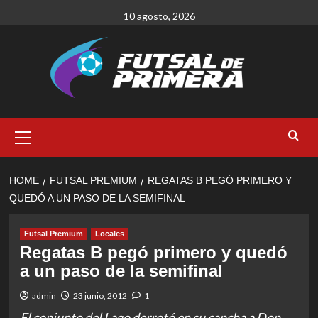
Skip
10 agosto, 2026
to
content
Primary
Menu
HOME
FUTSAL PREMIUM
REGATAS B PEGÓ PRIMERO Y
QUEDÓ A UN PASO DE LA SEMIFINAL
Futsal Premium
Locales
Regatas B pegó primero y quedó
a un paso de la semifinal
admin
23 junio, 2012
1
El conjunto del Lago derrotó en su cancha a Don