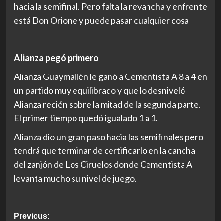
hacia la semifinal. Pero falta la revancha y enfrente
está Don Orione y puede pasar cualquier cosa
Alianza pegó primero
Alianza Guaymallén le ganó a Cementista A 8 a 4 en
un partido muy equilibrado y que lo desniveló
Alianza recién sobre la mitad de la segunda parte.
El primer tiempo quedó igualado 1 a 1.
Alianza dio un gran paso hacia las semifinales pero
tendrá que terminar de certificarlo en la cancha
del zanjón de Los Ciruelos donde Cementista A
levanta mucho su nivel de juego.
Post
Previous: