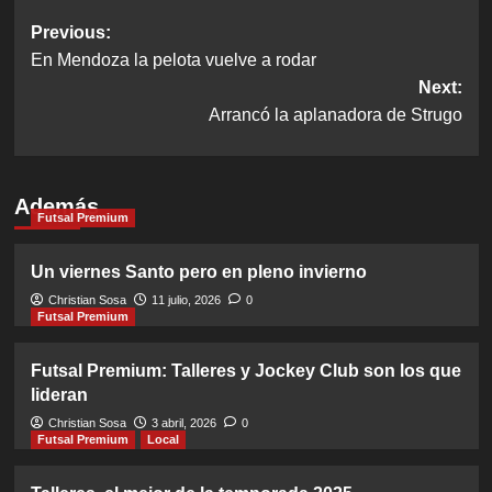
Post
Previous:
En Mendoza la pelota vuelve a rodar
navigation
Next:
Arrancó la aplanadora de Strugo
Además
Futsal Premium
Un viernes Santo pero en pleno invierno
Christian Sosa
11 julio, 2026
0
Futsal Premium
Futsal Premium: Talleres y Jockey Club son los que
lideran
Christian Sosa
3 abril, 2026
0
Futsal Premium
Local