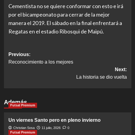
Cementista no se quiere conformar con esto e irá
por el bicampeonato para cerrar de la mejor
manera el 2019. El sábado en la final enfrentará a
Regatas en el estadio Ribosqui de Maipú.
Post
Previous:
Reconocimiento a los mejores
navigation
Next:
La historia se dio vuelta
Además
Futsal Premium
Un viernes Santo pero en pleno invierno
Christian Sosa
11 julio, 2026
0
Futsal Premium