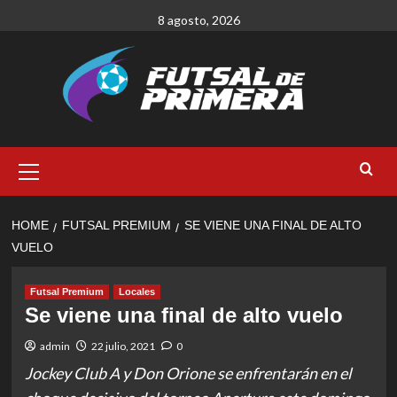
Skip
8 agosto, 2026
to
content
Primary
Menu
HOME
FUTSAL PREMIUM
SE VIENE UNA FINAL DE ALTO
VUELO
Futsal Premium
Locales
Se viene una final de alto vuelo
admin
22 julio, 2021
0
Jockey Club A y Don Orione se enfrentarán en el