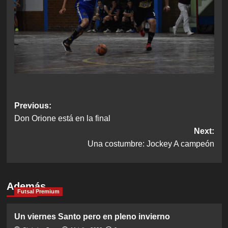
Post
Previous:
Don Orione está en la final
navigation
Next:
Una costumbre: Jockey A campeón
Además
Futsal Premium
Un viernes Santo pero en pleno invierno