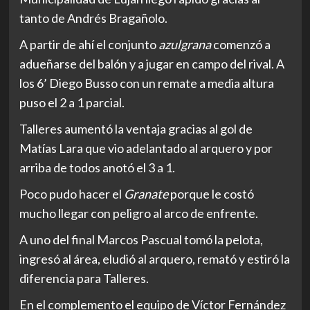
tanto de Andrés Bragañolo.
A partir de ahí el conjunto
azulgrana
comenzó a
adueñarse del balón y a jugar en campo del rival. A
los 6’ Diego Busso con un remate a media altura
puso el 2 a 1 parcial.
Talleres aumentó la ventaja gracias al gol de
Matías Lara que vio adelantado al arquero y por
arriba de todos anotó el 3 a 1.
Poco pudo hacer el
Granate
porque le costó
mucho llegar con peligro al arco de enfrente.
A uno del final Marcos Pascual tomó la pelota,
ingresó al área, eludió al arquero, remató y estiró la
diferencia para Talleres.
En el complemento el equipo de Víctor Fernández