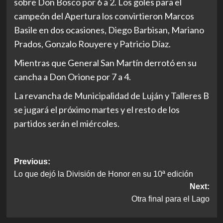
sobre Don Bosco por 6 a 2. Los goles para el
campeón del Apertura los convirtieron Marcos
Basile en dos ocasiones, Diego Barbisan, Mariano
Prados, Gonzalo Rouyere y Patricio Díaz.
Mientras que General San Martín derrotó en su
cancha a Don Orione por 7 a 4.
La revancha de Municipalidad de Luján y Talleres B
se jugará el próximo martes y el resto de los
partidos serán el miércoles.
Post
Previous:
Lo que dejó la División de Honor en su 10ª edición
navigation
Next:
Otra final para el Lago