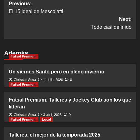
Post
Previous:
El 15 ideal de Mescolatti
navigation
Next:
Todo casi definido
Además
Futsal Premium
Un viernes Santo pero en pleno invierno
Christian Sosa
11 julio, 2026
0
Futsal Premium
Futsal Premium: Talleres y Jockey Club son los que
lideran
Christian Sosa
3 abril, 2026
0
Futsal Premium
Local
Talleres, el mejor de la temporada 2025