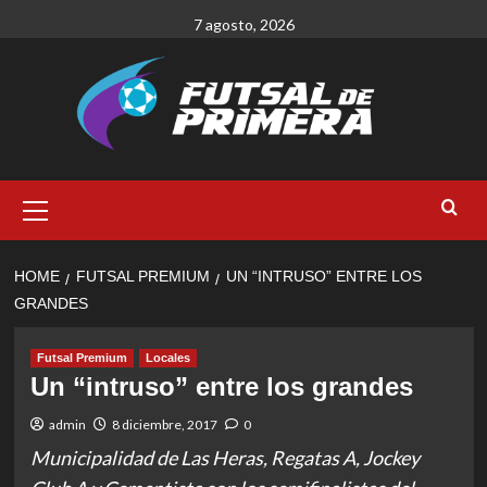
Skip
7 agosto, 2026
to
content
Primary
Menu
HOME
FUTSAL PREMIUM
UN “INTRUSO” ENTRE LOS
GRANDES
Futsal Premium
Locales
Un “intruso” entre los grandes
admin
8 diciembre, 2017
0
Municipalidad de Las Heras, Regatas A, Jockey