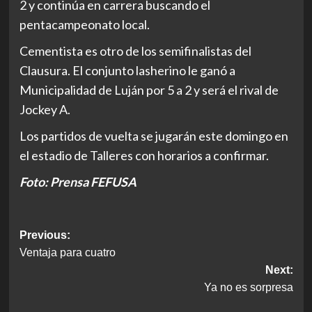
2 y continúa en carrera buscando el
pentacampeonato local.
Cementista es otro de los semifinalistas del
Clausura. El conjunto lasherino le ganó a
Municipalidad de Luján por 5 a 2 y será el rival de
Jockey A.
Los partidos de vuelta se jugarán este domingo en
el estadio de Talleres con horarios a confirmar.
Foto: Prensa FEFUSA
Post
Previous:
Ventaja para cuatro
navigation
Next:
Ya no es sorpresa