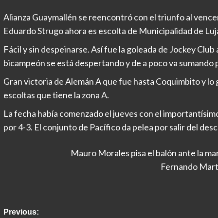
Alianza Guaymallén se reencontró con el triunfo al vencer
Eduardo Strugo ahora es escolta de Municipalidad de Luj
Fácil y sin despeinarse. Así fue la goleada de Jockey Club
bicampeón se está despertando y de a poco va sumando pu
Gran victoria de Alemán A que fue hasta Coquimbito y lo g
escoltas que tiene la zona A.
La fecha había comenzado el jueves con el importantísimo
por 4-3. El conjunto de Pacífico da pelea por salir del des
Mauro Morales pisa el balón ante la ma
Fernando Mart
Post
Previous: