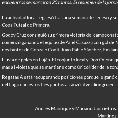
encuentros se marcaron 20 tantos. El resumen de la jorna
La actividad local regresó tras una semana de receso y se
Copa Futsal de Primera.
Godoy Cruz consiguió su primera victoria del campeonato
comenzó ganando el equipo de Ariel Casazza con gol de M
dos tantos de Gonzalo Conti, Juan Pablo Sánchez, Emili
Lluvia de goles en Luján. El conjunto local y Don Orione 
más a l violeta que se mantiene como único líder de la zon
Regatas A está recuperando posiciones porque le ganó co
del Lago con estos tres puntos alcanzó al verdinegro en l
Andrés Manrique y Mariano Jaurrieta van
Martínez.