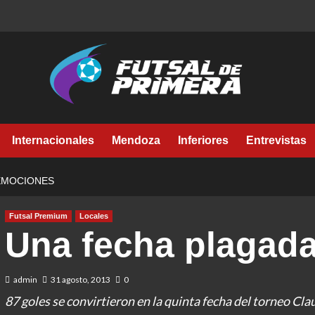
Internacionales
Mendoza
Inferiores
Entrevistas
EMOCIONES
Futsal Premium
Locales
Una fecha plagad
admin
31 agosto, 2013
0
87 goles se convirtieron en la quinta fecha del torneo Cl