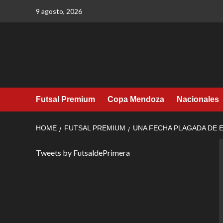
Skip
9 agosto, 2026
to
content
Futsal Premium
Copa Mendoza
Nacionales
HOME
FUTSAL PREMIUM
UNA FECHA PLAGADA DE 
Tweets by FutsaldePrimera