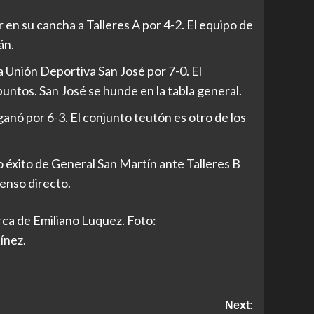
 en su cancha a Talleres A por 4-2. El equipo de
án.
 a Unión Deportiva San José por 7-0. El
ntos. San José se hunde en la tabla general.
anó por 6-3. El conjunto teutón es otro de los
 éxito de General San Martín ante Talleres B
censo directo.
rca de Emiliano Luquez. Foto:
ínez.
Next: